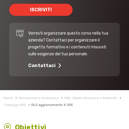
ISCRIVITI
Vorresti organizzare questo corso nella tua
azienda? Contattaci per organizzare il
progetto formativo e i contenuti misurati
sulle esigenze del tuo personale.
Contattaci
Home
›
Formazione e consulenza
›
HSE, Salute Sicurezza e Ambiente
›
Catalogo HSE
›
RLS aggiornamento 4 ORE
Obiettivi