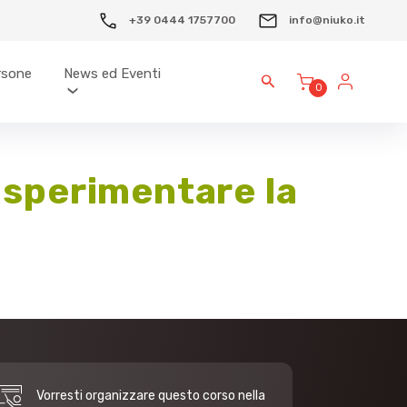
+39 0444 1757700
info@niuko.it
ersone
News ed Eventi
0
 sperimentare la
Vorresti organizzare questo corso nella