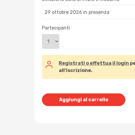
Partecipanti
Registrati o effettua il login
pe
all’iscrizione.
Aggiungi al carrello