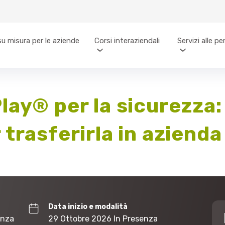
su misura per le aziende
Corsi interaziendali
Servizi alle p
lay® per la sicurezza:
trasferirla in azienda
Data inizio e modalità
enza
29 Ottobre 2026 In Presenza