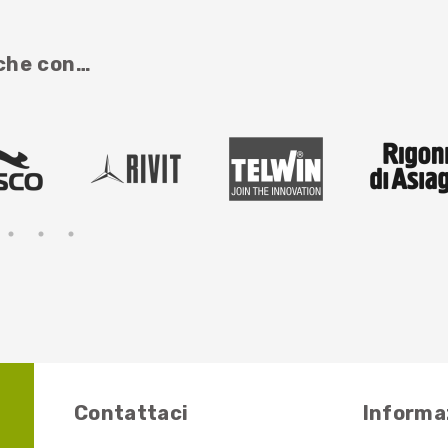
nche con…
Contattaci
Informaz