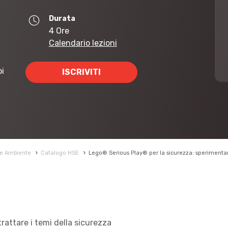
Durata
4 Ore
Calendario lezioni
oi
ISCRIVITI
 e Ambiente
›
Catalogo HSE
›
Lego® Serious Play® per la sicurezza: sperimentar
rattare i temi della sicurezza