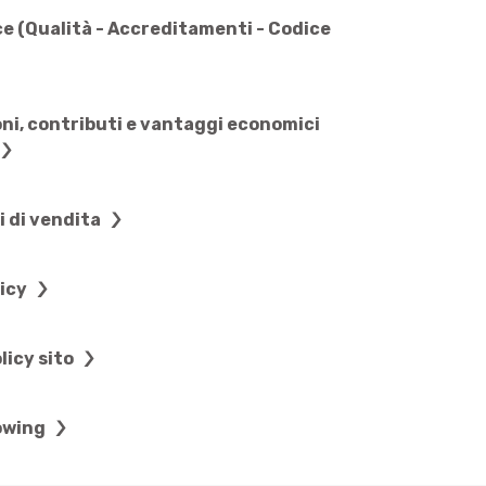
e (Qualità - Accreditamenti - Codice
ni, contributi e vantaggi economici
i di vendita
licy
licy sito
owing