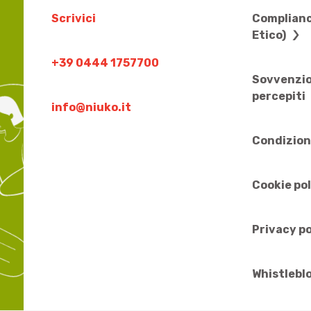
Scrivici
Complianc
Etico)
+39 0444 1757700
Sovvenzio
percepiti
info@niuko.it
Condizion
Cookie po
Privacy po
Whistlebl