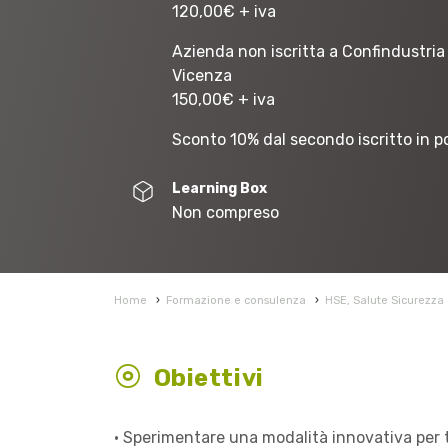
120,00
€
+ iva
Azienda non iscritta a Confindustria
Vicenza
150,00
€
+ iva
Sconto 10% dal secondo iscritto in p
Learning Box
Non compreso
Home
›
Formazione e consulenza
›
HSE, Salute Sicurezza
Obiettivi
• Sperimentare una modalità innovativa per t