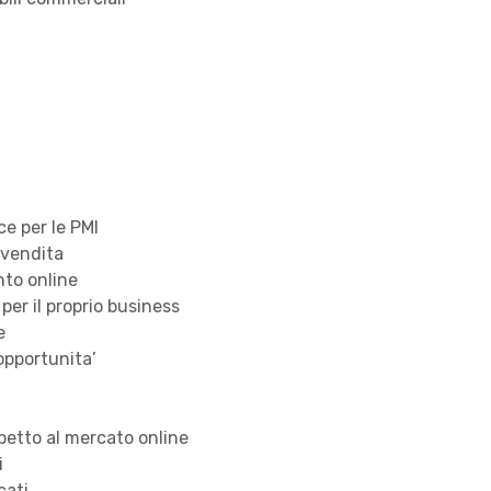
ce per le PMI
a vendita
nto online
per il proprio business
e
opportunita’
spetto al mercato online
i
cati