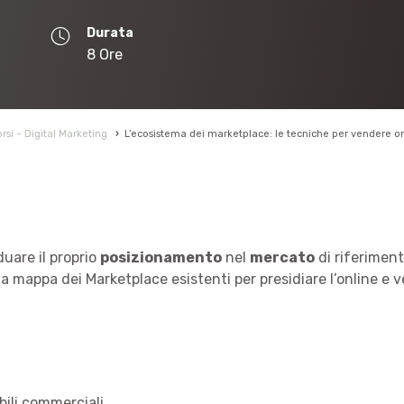
Durata
8 Ore
rsi – Digital Marketing
›
L’ecosistema dei marketplace: le tecniche per vendere o
duare il proprio
posizionamento
nel
mercato
di riferimen
a mappa dei Marketplace esistenti per presidiare l’online e ver
ili commerciali