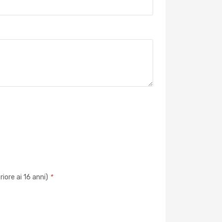
iore ai 16 anni)
*