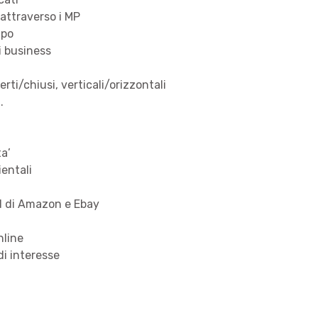
e attraverso i MP
mpo
i business
ti/chiusi, verticali/orizzontali
.
ta’
ientali
d di Amazon e Ebay
nline
di interesse