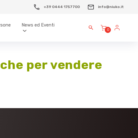
+39 0444 1757700
info@niuko.it
ersone
News ed Eventi
0
iche per vendere