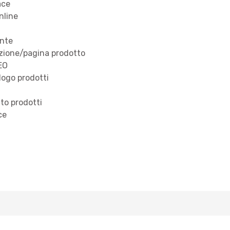
ace
nline
ente
rzione/pagina prodotto
SEO
alogo prodotti
to prodotti
ce