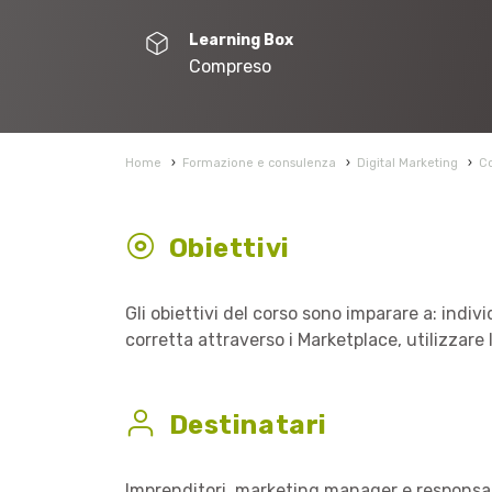
Learning Box
Compreso
Home
›
Formazione e consulenza
›
Digital Marketing
›
Co
Obiettivi
Gli obiettivi del corso sono imparare a: indivi
corretta attraverso i Marketplace, utilizzare l
Destinatari
Imprenditori, marketing manager e responsab