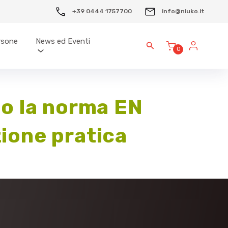
+39 0444 1757700
info@niuko.it
ersone
News ed Eventi
0
do la norma EN
zione pratica