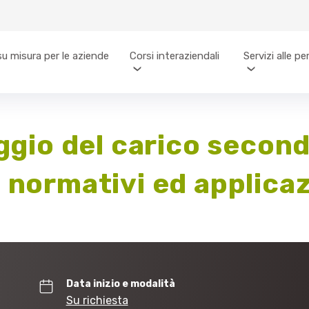
su misura per le aziende
Corsi interaziendali
Servizi alle p
aggio del carico secon
 normativi ed applica
Data inizio e modalità
Su richiesta