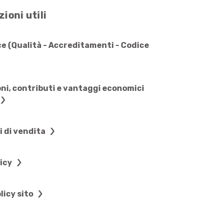
ioni utili
e (Qualità - Accreditamenti - Codice
ni, contributi e vantaggi economici
i di vendita
licy
licy sito