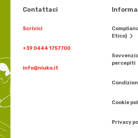
Contattaci
Informaz
Scrivici
Complianc
Etico)
+39 0444 1757700
Sovvenzio
percepiti
info@niuko.it
Condizion
Cookie po
Privacy po