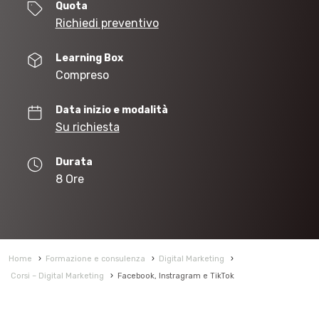
Quota
Richiedi preventivo
Learning Box
Compreso
Data inizio e modalità
Su richiesta
Durata
8 Ore
Home
›
Formazione e consulenza
›
Digital Marketing
›
Corsi – Digital Marketing
›
Facebook, Instragram e TikTok