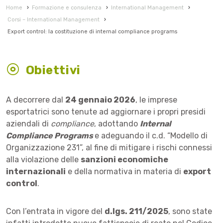
Home
›
Formazione e consulenza
›
International Management
›
Corsi – International Management
›
Export control: la costituzione di internal compliance programs
Obiettivi
A decorrere dal
24 gennaio 2026
, le imprese
esportatrici sono tenute ad aggiornare i propri presidi
aziendali di
compliance
, adottando
Internal
Compliance Programs
e adeguando il c.d. “Modello di
Organizzazione 231”, al fine di mitigare i rischi connessi
alla violazione delle
sanzioni economiche
internazionali
e della normativa in materia di
export
control
.
Con l’entrata in vigore del
d.lgs. 211/2025
, sono state