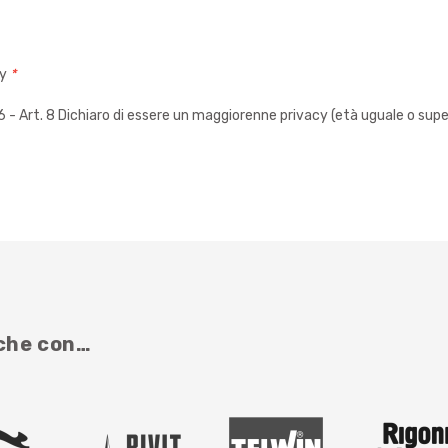
cy
*
 Art. 8 Dichiaro di essere un maggiorenne privacy (età uguale o super
nche con…