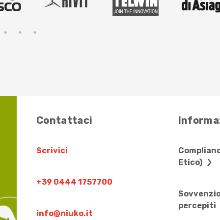
Contattaci
Informaz
Scrivici
Complianc
Etico)
+39 0444 1757700
Sovvenzio
percepiti
info@niuko.it