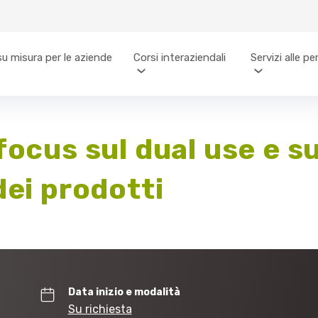
su misura per le aziende
Corsi interaziendali
Servizi alle p
focus sul dual use e su
dei prodotti
Data inizio e modalità
Su richiesta