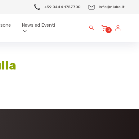
+39 0444 1757700
info@niuko.it
ersone
News ed Eventi
0
lla