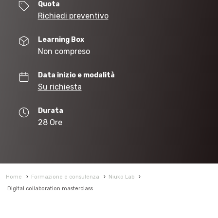
Quota
Richiedi preventivo
Learning Box
Non compreso
Data inizio e modalità
Su richiesta
Durata
28 Ore
Home
›
Formazione e consulenza
›
Niuko Lab
›
Digital collaboration masterclass