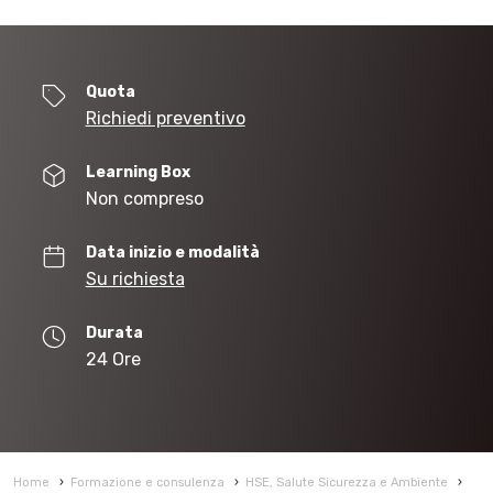
Quota
Richiedi preventivo
Learning Box
Non compreso
Data inizio e modalità
Su richiesta
Durata
24 Ore
Home
›
Formazione e consulenza
›
HSE, Salute Sicurezza e Ambiente
›