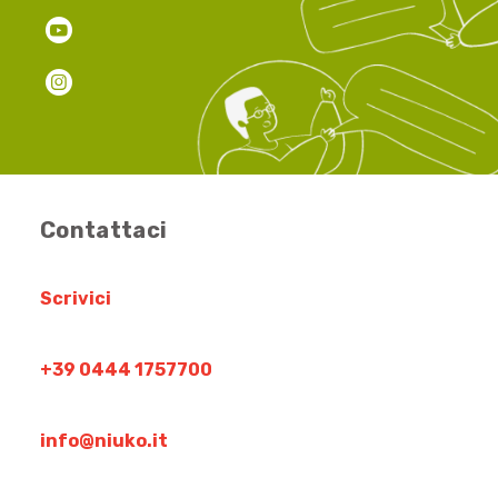
Contattaci
Scrivici
+39 0444 1757700
info@niuko.it