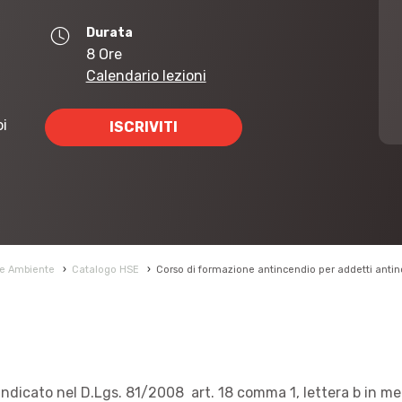
Durata
8 Ore
Calendario lezioni
oi
ISCRIVITI
 e Ambiente
›
Catalogo HSE
›
Corso di formazione antincendio per addetti antincen
indicato nel D.Lgs. 81/2008 art. 18 comma 1, lettera b in me