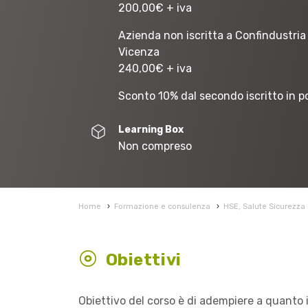
200,00
€
+ iva
Azienda non iscritta a Confindustria
Vicenza
240,00
€
+ iva
Sconto 10% dal secondo iscritto in p
Learning Box
Non compreso
Home
›
Formazione e consulenza
›
HSE, Salute Sicurezza
Obiettivi
Obiettivo del corso è di adempiere a quanto 