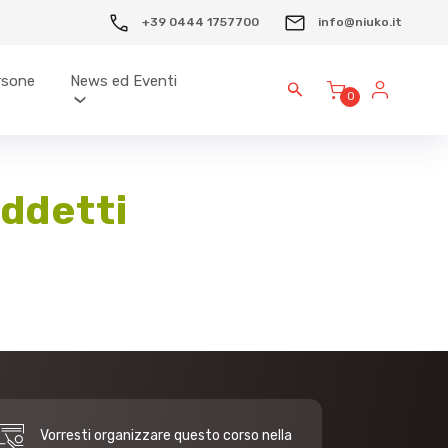
+39 0444 1757700
info@niuko.it
ersone
News ed Eventi
0
addetti
Vorresti organizzare questo corso nella