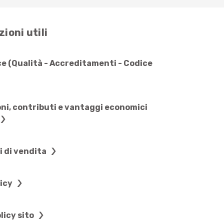
ioni utili
e (Qualità - Accreditamenti - Codice
ni, contributi e vantaggi economici
i di vendita
licy
licy sito