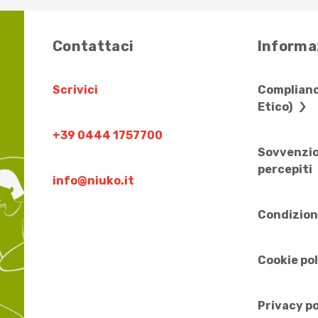
Contattaci
Informaz
Scrivici
Complianc
Etico)
+39 0444 1757700
Sovvenzio
percepiti
info@niuko.it
Condizion
Cookie po
Privacy po