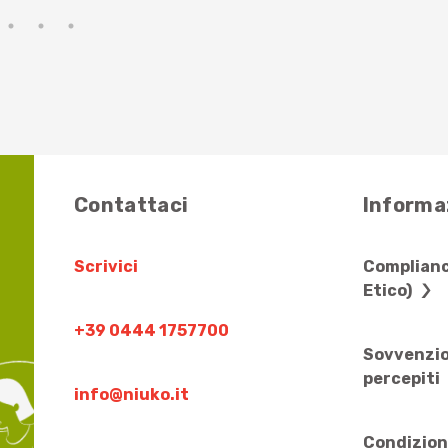
Contattaci
Informaz
Scrivici
Complianc
Etico)
+39 0444 1757700
Sovvenzio
percepiti
info@niuko.it
Condizion