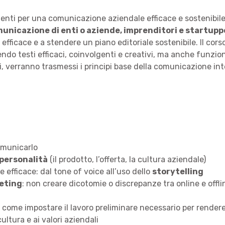
enti per una comunicazione aziendale efficace e sostenibile
municazione di enti o aziende, imprenditori e startupp
 efficace e a stendere un piano editoriale sostenibile. Il cor
do testi efficaci, coinvolgenti e creativi, ma anche funzional
i, verranno trasmessi i principi base della comunicazione in
omunicarlo
personalità
(il prodotto, l’offerta, la cultura aziendale)
efficace: dal tone of voice all’uso dello
storytelling
eting
: non creare dicotomie o discrepanze tra online e offli
ca: come impostare il lavoro preliminare necessario per rendere
cultura e ai valori aziendali