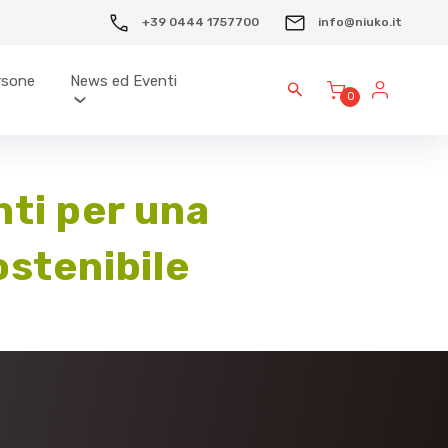
+39 0444 1757700
info@niuko.it
ersone
News ed Eventi
0
ti per una
stenibile