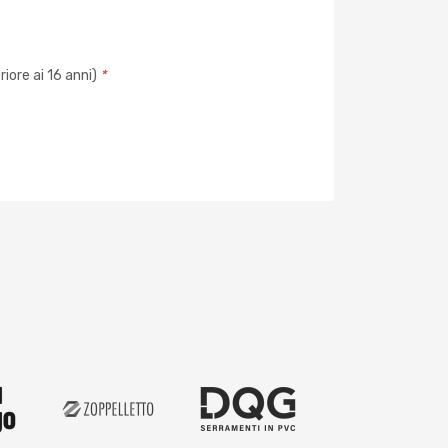
iore ai 16 anni)
*