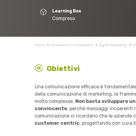
Learning Box
Compreso
Home
›
Formazione e consulenza
›
Digital Marketing
›
Co
Obiettivi
Una comunicazione efficace è fondamentale n
della comunicazione di marketing, la framme
molto complesse.
Non basta sviluppare un
convincente
, perché messaggi incoerenti r
comunicazione ci ricordano che le aziende 
customer centric
, progettando con cura i