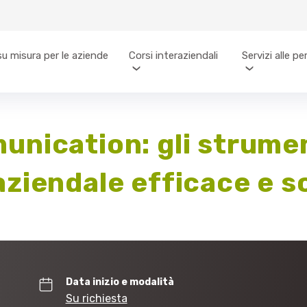
su misura per le aziende
Corsi interaziendali
Servizi alle p
nication: gli strumen
ziendale efficace e so
Data inizio e modalità
Su richiesta