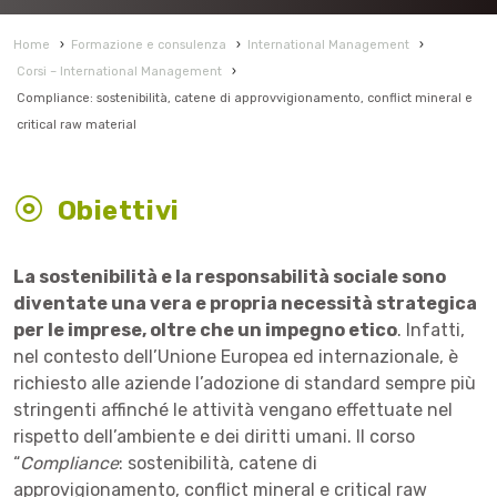
Home
›
Formazione e consulenza
›
International Management
›
Corsi – International Management
›
Compliance: sostenibilità, catene di approvvigionamento, conflict mineral e
critical raw material
Obiettivi
La sostenibilità e la responsabilità sociale sono
diventate una vera e propria necessità strategica
per le imprese, oltre che un impegno etico
. Infatti,
nel contesto dell’Unione Europea ed internazionale, è
richiesto alle aziende l’adozione di standard sempre più
stringenti affinché le attività vengano effettuate nel
rispetto dell’ambiente e dei diritti umani. Il corso
“
Compliance
: sostenibilità, catene di
approvigionamento, conflict mineral e critical raw