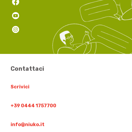
Contattaci
Scrivici
+39 0444 1757700
info@niuko.it