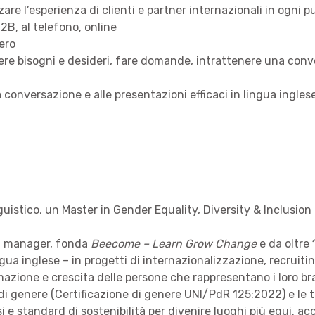
e l’esperienza di clienti e partner internazionali in ogni p
B, al telefono, online
tero
gliere bisogni e desideri, fare domande, intrattenere una c
a conversazione e alle presentazioni efficaci in lingua ingles
istico, un Master in Gender Equality, Diversity & Inclusio
t manager, fonda
Beecome – Learn Grow Change
e da oltre 
ua inglese – in progetti di internazionalizzazione, recruiti
ione e crescita delle persone che rappresentano i loro brand,
di genere (Certificazione di genere UNI/PdR 125:2022) e le 
i e standard di sostenibilità per divenire luoghi più equi, acco