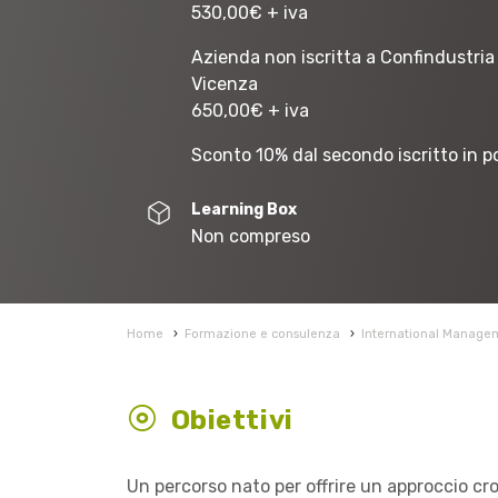
530,00
€
+ iva
Azienda non iscritta a Confindustria
Vicenza
650,00
€
+ iva
Sconto 10% dal secondo iscritto in p
Learning Box
Non compreso
Home
›
Formazione e consulenza
›
International Manage
Obiettivi
Un percorso nato per offrire un approccio cros