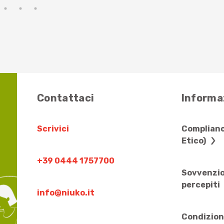
Contattaci
Informaz
Scrivici
Complianc
Etico)
+39 0444 1757700
Sovvenzio
percepiti
info@niuko.it
Condizion