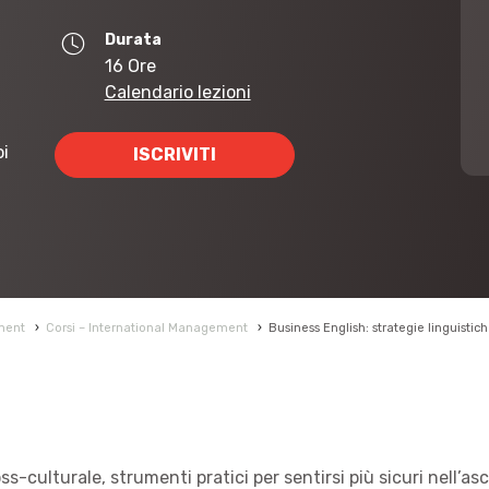
Durata
16 Ore
Calendario lezioni
oi
ISCRIVITI
ment
›
Corsi – International Management
›
Business English: strategie linguistich
s-culturale, strumenti pratici per sentirsi più sicuri nell’as