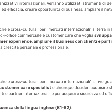
ganizzativi internazionali. Verranno utilizzati strumenti di d
d efficacia, creare opportunità di business, ampliare il net
iche e cross-culturali per i mercati internazionali” si terrà i
back-office commerciale e customer care che voglia
sviluppa
omer experience, ampliare il business con clienti e par
a crescita personale e professionale.
che e cross-culturali per i mercati internazionali” si rivolge 
customer care specialist
e chiunque desideri acquisire st
nti e partner internazionali, e per acquisire sicurezza ed eff
scenza della lingua inglese (B1-B2)
.