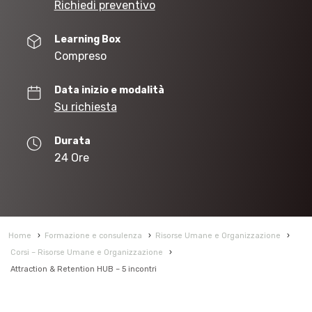
Richiedi preventivo
Learning Box
Compreso
Data inizio e modalità
Su richiesta
Durata
24 Ore
Home
›
Formazione e consulenza
›
Risorse Umane e Organizzazione
›
Corsi – Risorse Umane e Organizzazione
›
Attraction & Retention HUB – 5 incontri