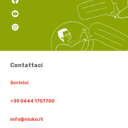
Contattaci
Scrivici
+39 0444 1757700
info@niuko.it