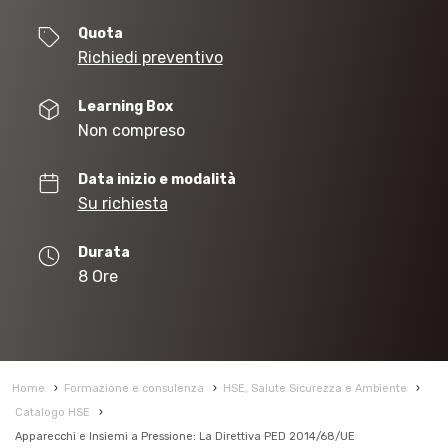
Quota
Richiedi preventivo
Learning Box
Non compreso
Data inizio e modalità
Su richiesta
Durata
8 Ore
Home
›
Formazione e consulenza
›
HSE, Salute Sicurezza e Ambiente
›
Catalogo HSE
›
Apparecchi e Insiemi a Pressione: La Direttiva PED 2014/68/UE