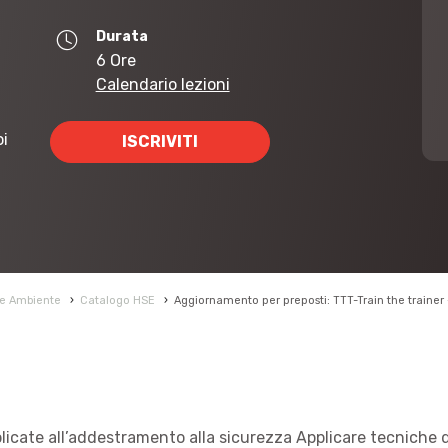
Durata
6 Ore
Calendario lezioni
oi
ISCRIVITI
 e Ambiente
›
Catalogo HSE
›
Aggiornamento per preposti: TTT-Train the trainer 
icate all’addestramento alla sicurezza Applicare tecniche d