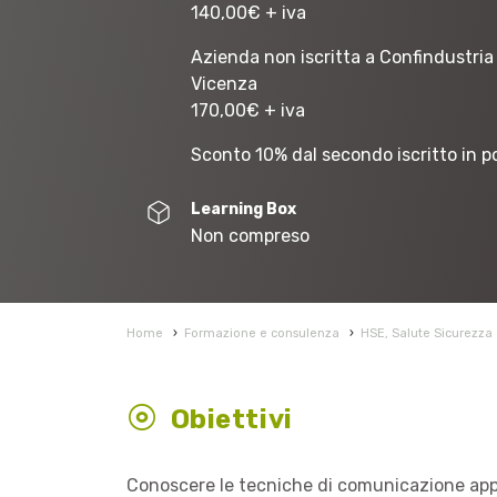
140,00
€
+ iva
Azienda non iscritta a Confindustria
Vicenza
170,00
€
+ iva
Sconto 10% dal secondo iscritto in p
Learning Box
Non compreso
Home
›
Formazione e consulenza
›
HSE, Salute Sicurezza
Obiettivi
Conoscere le tecniche di comunicazione appl