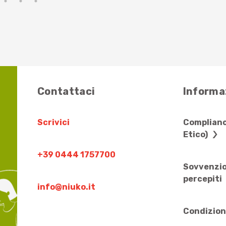
Contattaci
Informaz
Scrivici
Complianc
Etico)
+39 0444 1757700
Sovvenzio
percepiti
info@niuko.it
Condizion