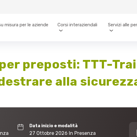
su misura per le aziende
Corsi interaziendali
Servizi alle p
er preposti: TTT-Train
destrare alla sicurezz
Data inizio e modalità
enza
27 Ottobre 2026 In Presenza