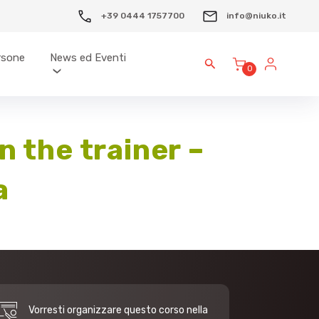
+39 0444 1757700
info@niuko.it
ersone
News ed Eventi
0
 the trainer –
a
Vorresti organizzare questo corso nella