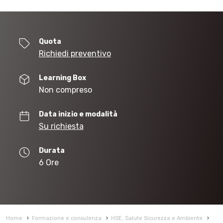
Quota
Richiedi preventivo
Learning Box
Non compreso
Data inizio e modalità
Su richiesta
Durata
6 Ore
Home
›
Formazione e consulenza
›
HSE, Salute Sicurezza e Ambiente
›