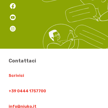
Contattaci
Scrivici
+39 0444 1757700
info@niuko.it