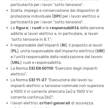
particolarità per i lavori “sotto tensione”;
Scelta, impiego e conservazione dei dispositivi di
protezione individuale (
DPI
) per i lavori elettrici e
particolarità per i lavori “sotto tensione”;
Le
figure
, i
ruoli
e le
responsabilità
delle persone
adibite ai lavori elettrici e, in particolare, ai lavori
“sotto tensione in B.T.”;
Il responsabile dell’impianti (
RI
), il preposto ai lavori
(
PL
), unità responsabile dell’impianto elettrico (
URI
)
e l’unità responsabile della realizzazione del lavoro
(
URL
): ruoli e responsabilità;
La Norma
CEI EN 50110
“Esercizio degli impianti
elettrici”;
La Norma
CEI 11-27
“Esecuzione dei lavori su
impianti elettrici a tensione nominale non superiore
a 1000 V in corrente alternata (ac) e 1500 V in
corrente continua (dc)”;
I lavori elettrici:
criteri generali
di sicurezza,